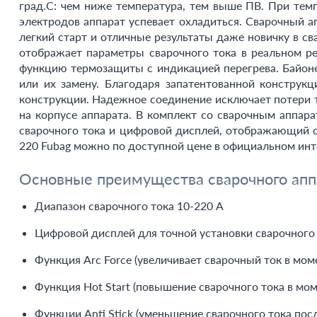
град.С: чем ниже температура, тем выше ПВ. При темп
электродов аппарат успевает охладиться. Сварочный
легкий старт и отличные результаты даже новичку в с
отображает параметры сварочного тока в реальном р
функцию термозащиты с индикацией перегрева. Байон
или их замену. Благодаря запатентованной конструкц
конструкции. Надежное соединение исключает потери т
на корпусе аппарата. В комплект со сварочным аппар
сварочного тока и цифровой дисплей, отображающий о
220 Fubag можно по доступной цене в официальном инте
Основные преимущества сварочного аппа
Диапазон сварочного тока 10-220 А
Цифровой дисплей для точной установки сварочного
Функция Arc Force (увеличивает сварочный ток в мо
Функция Hot Start (повышение сварочного тока в мом
Функции Anti Stick (уменьшение сварочного тока пос