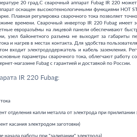
ературе 20 град.С сварочный аппарат Fubag IR 220 может в
 аппарат оснащен высокотехнологичными функциями HOT ST
варке. Плавная регулировка сварочного тока позволяет точ
ежиме времени. Сварочный инвертор IR 220 Fubag имеет 
етные евроразъёмы на лицевой панели обеспечивают быст
ии, узел байонетного разъема не выходит за габариты п
ока и нагрев в местах контакта. Для удобства пользовател
атом входит электрододержатель и кабель заземления. Рег
сновные параметры сварочного тока, облегчают работу со
рнет-магазине Fubag с гарантией и доставкой по России.
рата IR 220 Fubag:
 тока
мент отделения капли металла от электрода при прилипании
ент касания электродом заготовки)
ле начала работы при "залипании" электрода)