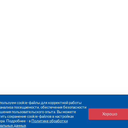
пользуем cookie-файлы для корректной работы
, анализа посещаемости, обеспечения безопасности
чшения пользовательского опыта. Вы можете
Хорошо
ить сохранение cookie-файлов в настройках
ера. Подробнее - в
Политике обработки
нальных данных