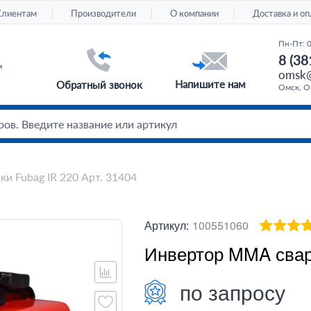
Клиентам
Производители
О компании
Доставка и оп
Пн-Пт: 
8 (38
omsk@
Напишите нам
Обратный звонок
Омск, Ом
и Fubag IR 220 Арт. 31404
Артикул:
100551060
Инвертор MMA сварк
по запросу