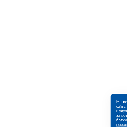
Мы ис
сайта
и улу
запрет
брауз
персо