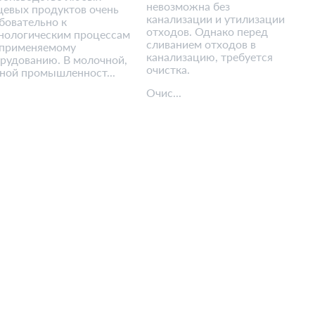
невозможна без
евых продуктов очень
канализации и утилизации
бовательно к
отходов. Однако перед
нологическим процессам
сливанием отходов в
 применяемому
канализацию, требуется
рудованию. В молочной,
очистка.
ной промышленност...
Очис...