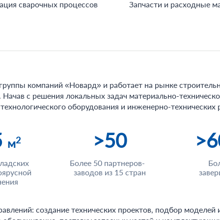
ация сварочных процессов
Запчасти и расходные м
в группы компаний «Новард» и работает на рынке строитель
). Начав с решения локальных задач материально-техническ
технологического оборудования и инженерно-технических 
5
>50
>6
2
м
ладских
Более 50 партнеров-
Бо
оярусной
заводов из 15 стран
завер
нения
равлений: создание технических проектов, подбор моделей