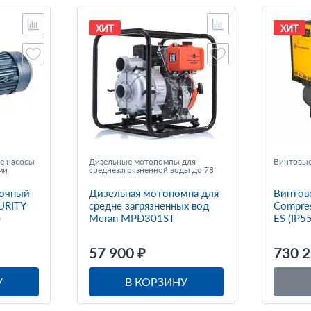
ХИТ
ХИТ
е насосы
Дизельные мотопомпы для
Винтовые
ми
среднезагрязненной воды до 78
м³/ч
очный
Дизельная мотопомпа для
Винтов
URITY
средне загрязненных вод
Compre
)
Meran MPD301ST
ES (IP55
57 900 ₽
730 2
У
В КОРЗИНУ