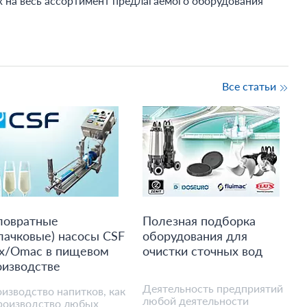
х на весь ассортимент предлагаемого оборудования
Все статьи
ловратные
Полезная подборка
лачковые) насосы CSF
оборудования для
ox/Omac в пищевом
очистки сточных вод
оизводстве
Деятельность предприятий
изводство напитков, как
любой деятельности
роизводство любых