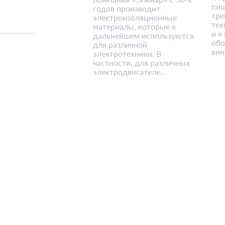
пищ
годов производит
тре
электроизоляционные
тех
материалы, которые в
и к
дальнейшем используются
обо
для различной
вин
электротехники. В
частности, для различных
электродвигателе...