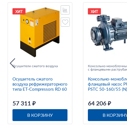
ХИТ
ХИТ
Осушители сжатого воздуха
Консольно-моноблочны
с фланцевыми раструба
Осушитель сжатого
Консольно-монобл
воздуха рефрижераторного
фланцевый насос P
типа ET-Compressors RD 60
PSTC 50-160/55 (N
57 311 ₽
64 206 ₽
В КОРЗИНУ
В КОРЗИН