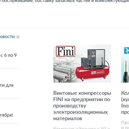
е обслуживание, поставку запасных частей и комплектующи
новости
с 6 по 9
ти для
Винтовые компрессоры
Ко
FINI на предприятии по
(ку
производству
In
электроизоляционных
пр
тября!
материалов
Про
и п
Компания «Элинар» с 50-х