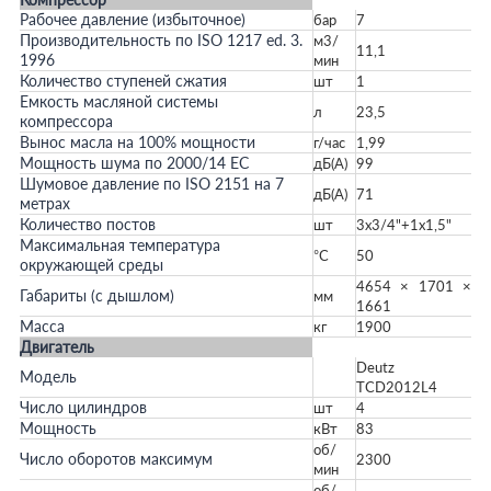
Рабочее давление (избыточное)
бар
7
Производительность по ISO 1217 ed. 3.
м3/
11,1
1996
мин
Количество ступеней сжатия
шт
1
Емкость масляной системы
л
23,5
компрессора
Вынос масла на 100% мощности
г/час
1,99
Мощность шума по 2000/14 ЕС
дБ(А)
99
Шумовое давление по ISO 2151 на 7
дБ(А)
71
метрах
Количество постов
шт
3x3/4"+1x1,5"
Максимальная температура
°С
50
окружающей среды
4654 × 1701 ×
Габариты (с дышлом)
мм
1661
Масса
кг
1900
Двигатель
Deutz
Модель
TCD2012L4
Число цилиндров
шт
4
Мощность
кВт
83
об/
Число оборотов максимум
2300
мин
об/