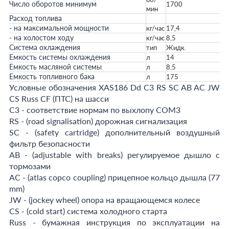
Число оборотов минимум
1700
мин
Расход топлива
- на максимальной мощности
кг/час
17,4
- на холостом ходу
кг/час
8,5
Система охлаждения
тип
Жидк.
Емкость системы охлаждения
л
14
Емкость масляной системы
л
8,5
Емкость топливного бака
л
175
Условные обозначения XAS186 Dd C3 RS SC AB AC JW
CS Russ CF (ПТС) на шасси
С3 - соответствие нормам по выхлопу COM3
RS - (road signalisation) дорожная сигнализация
SC - (safety cartridge) дополнительный воздушный
фильтр безопасности
AB - (adjustable with breaks) регулируемое дышло с
тормозами
AC - (atlas copco coupling) прицепное кольцо дышла (77
mm)
JW - (jockey wheel) опора на вращающемся колесе
CS - (cold start) система холодного старта
Russ - бумажная инструкция по эксплуатации на