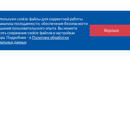
пользуем cookie-файлы для корректной работы
, анализа посещаемости, обеспечения безопасности
чшения пользовательского опыта. Вы можете
Хорошо
ить сохранение cookie-файлов в настройках
ера. Подробнее - в
Политике обработки
нальных данных
е ссылки
Компания
Стань нашим дилером
О компании
Пресс-центр
нформация
Реквизиты
оплата
Политика обработки персо