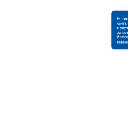
Мы ис
сайта
и улу
запрет
брауз
персо
Контакты
Полезны
Омск, Омская ул., 221 (ПВЗ)
Каталог
Акции
09:00 - 18:00 пн-пт
Услуги
8 (381) 267-83-47
omsk@rutector.ru
Полезная и
Доставка и 