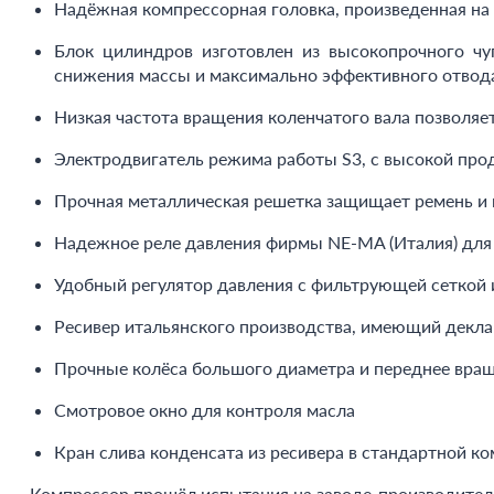
Надёжная компрессорная головка, произведенная на 
Блок цилиндров изготовлен из высокопрочного чу
снижения массы и максимально эффективного отвода
Низкая частота вращения коленчатого вала позволя
Электродвигатель режима работы S3, с высокой пр
Прочная металлическая решетка защищает ремень и 
Надежное реле давления фирмы NE-MA (Италия) для
Удобный регулятор давления с фильтрующей сеткой
Ресивер итальянского производства, имеющий декла
Прочные колёса большого диаметра и переднее вра
Смотровое окно для контроля масла
Кран слива конденсата из ресивера в стандартной к
Компрессор прошёл испытания на заводе-производителе