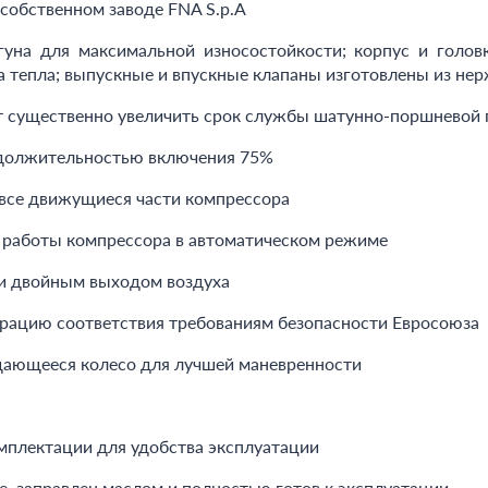
собственном заводе FNA S.p.A
гуна для максимальной износостойкости; корпус и голов
 тепла; выпускные и впускные клапаны изготовлены из не
ет существенно увеличить срок службы шатунно-поршневой
одолжительностью включения 75%
все движущиеся части компрессора
 работы компрессора в автоматическом режиме
 и двойным выходом воздуха
рацию соответствия требованиям безопасности Евросоюза
щающееся колесо для лучшей маневренности
омплектации для удобства эксплуатации
, заправлен маслом и полностью готов к эксплуатации