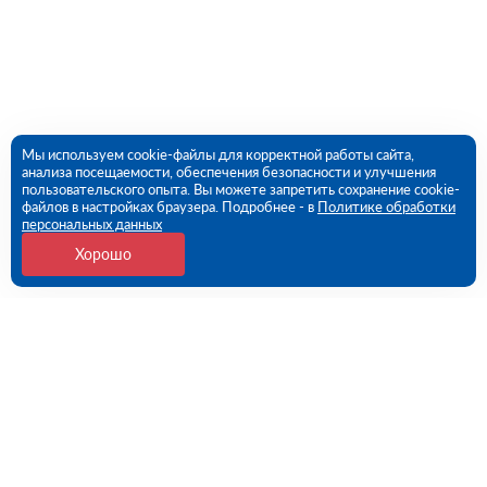
Мы используем cookie-файлы для корректной работы сайта,
анализа посещаемости, обеспечения безопасности и улучшения
пользовательского опыта. Вы можете запретить сохранение cookie-
файлов в настройках браузера. Подробнее - в
Политике обработки
персональных данных
Хорошо
Контакты
Омск, Омская ул., 221 (ПВЗ)
09:00 - 18:00 пн-пт
8 (381) 267-83-47