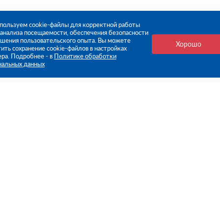
пользуем cookie-файлы для корректной работы
, анализа посещаемости, обеспечения безопасности
чшения пользовательского опыта. Вы можете
Хорошо
ить сохранение cookie-файлов в настройках
ера. Подробнее - в
Политике обработки
нальных данных
е ссылки
Компания
Стань нашим дилером
О компании
Пресс-центр
нформация
Реквизиты
оплата
Политика обработки персо
данных