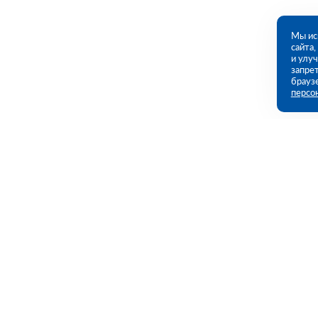
Мы ис
сайта
и улу
запрет
брауз
персо
Контакты
Полезны
Омск, Омская ул., 221 (ПВЗ)
Каталог
Акции
09:00 - 18:00 пн-пт
Услуги
8 (381) 267-83-47
omsk@rutector.ru
Полезная и
Доставка и 
Напишите нам