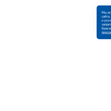
Мы ис
сайта
и улу
запрет
брауз
персо
Контакты
Полезны
Омск, Омская ул., 221 (ПВЗ)
Каталог
Акции
09:00 - 18:00 пн-пт
Услуги
8 (381) 267-83-47
omsk@rutector.ru
Полезная и
Доставка и 
Напишите нам