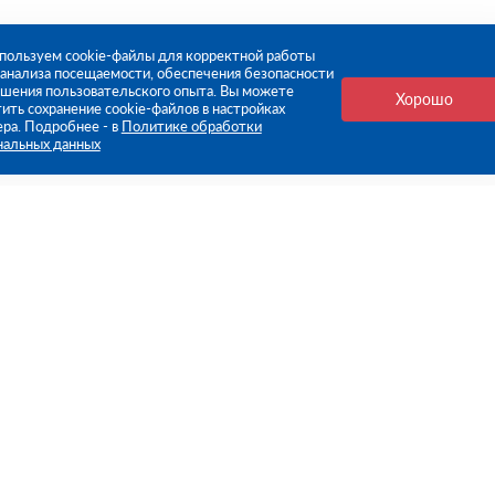
пользуем cookie-файлы для корректной работы
, анализа посещаемости, обеспечения безопасности
чшения пользовательского опыта. Вы можете
Хорошо
ить сохранение cookie-файлов в настройках
ера. Подробнее - в
Политике обработки
нальных данных
е ссылки
Компания
Стань нашим дилером
О компании
Пресс-центр
нформация
Реквизиты
оплата
Политика обработки персо
данных