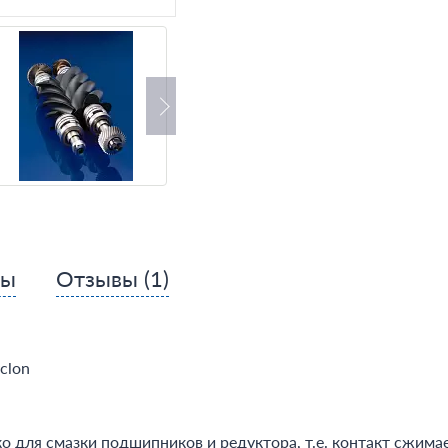
сы
Отзывы
(1)
clon
ко для смазки подшипников и редуктора, т.е. контакт сжима