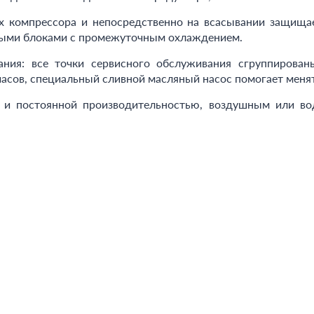
ух компрессора и непосредственно на всасывании защищае
выми блоками с промежуточным охлаждением.
ния: все точки сервисного обслуживания сгруппирован
асов, специальный сливной масляный насос помогает менят
 и постоянной производительностью, воздушным или в