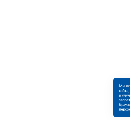
Мы ис
сайта
и улу
запрет
брауз
персо