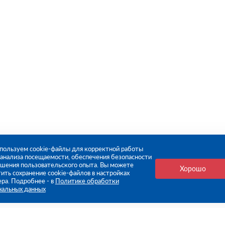
пользуем cookie-файлы для корректной работы
, анализа посещаемости, обеспечения безопасности
чшения пользовательского опыта. Вы можете
Хорошо
ить сохранение cookie-файлов в настройках
ера. Подробнее - в
Политике обработки
нальных данных