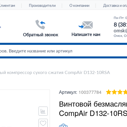
Клиентам
Производители
О компании
Доставка и оп
Пн-Пт: 
8 (38
omsk@
Напишите нам
Обратный звонок
Омск, Ом
ый компрессор сухого сжатия CompAir D132-10RSA
Артикул:
100377784
Винтовой безмасля
CompAir D132-10R